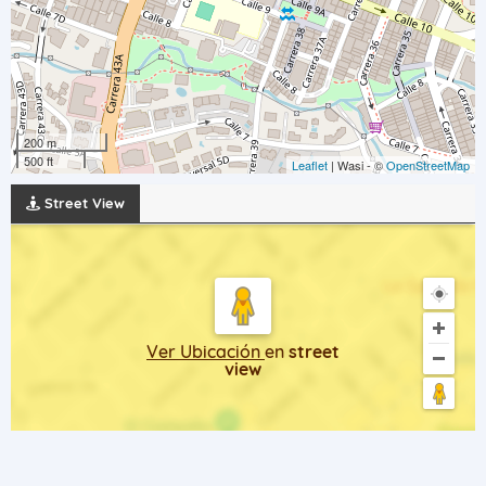
200 m
500 ft
Leaflet
| Wasi - ©
OpenStreetMap
Street View
Ver Ubicación
en
street
view