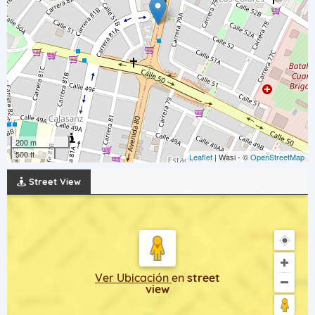
200 m
500 ft
Leaflet
| Wasi - ©
OpenStreetMap
Street View
Ver Ubicación
en
street
view