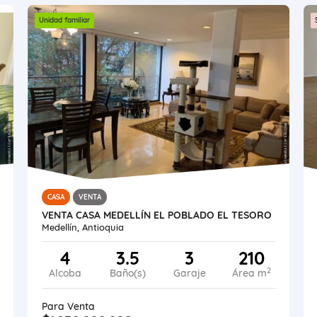
Unidad familiar
CASA
VENTA
VENTA CASA MEDELLÍN EL POBLADO EL TESORO
Medellín, Antioquia
4
3.5
3
210
2
Alcoba
Baño(s)
Garaje
Área m
Para Venta