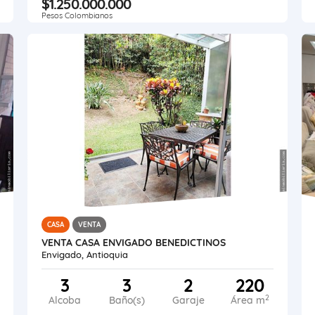
$1.250.000.000
Pesos Colombianos
CASA
VENTA
VENTA CASA ENVIGADO BENEDICTINOS
Envigado, Antioquia
3
3
2
220
2
Alcoba
Baño(s)
Garaje
Área m