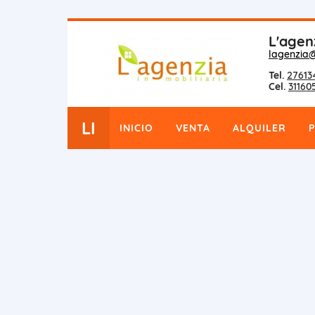
L'agen
lagenzia
Tel.
27613
Cel.
31160
LI
INICIO
VENTA
ALQUILER