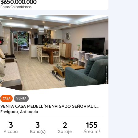
$650.000.000
Pesos Colombianos
CASA
VENTA
VENTA CASA MEDELLÍN ENVIGADO SEÑORIAL LOMA DE LA CUENCA
Envigado, Antioquia
3
3
2
155
2
Alcoba
Baño(s)
Garaje
Área m