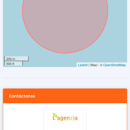
200 m
500 ft
Leaflet
| Wasi - ©
OpenStreetMap
Contáctanos