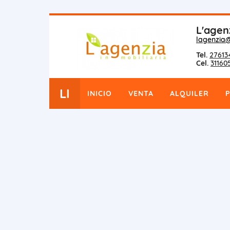
L'agen
lagenzia
Tel.
27613
Cel.
31160
LI
INICIO
VENTA
ALQUILER