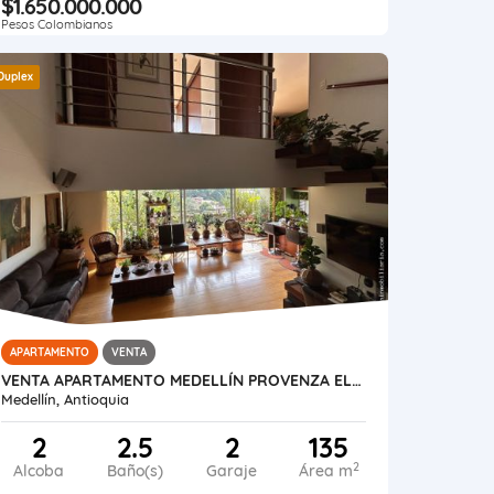
$1.650.000.000
Pesos Colombianos
Duplex
APARTAMENTO
VENTA
VENTA APARTAMENTO MEDELLÍN PROVENZA EL POBLADO
Medellín, Antioquia
2
2.5
2
135
2
Alcoba
Baño(s)
Garaje
Área m