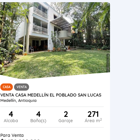
CASA
VENTA
VENTA CASA MEDELLÍN EL POBLADO SAN LUCAS
Medellín, Antioquia
4
4
2
271
2
Alcoba
Baño(s)
Garaje
Área m
Para Venta