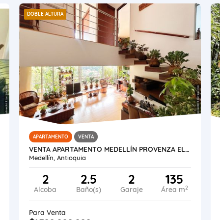
DOBLE ALTURA
APARTAMENTO
VENTA
VENTA APARTAMENTO MEDELLÍN PROVENZA EL POBLADO
Medellín, Antioquia
2
2.5
2
135
2
Alcoba
Baño(s)
Garaje
Área m
Para Venta