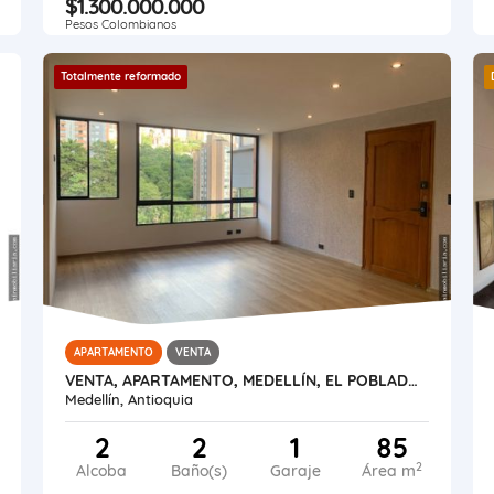
$1.300.000.000
Pesos Colombianos
Totalmente reformado
APARTAMENTO
VENTA
VENTA, APARTAMENTO, MEDELLÍN, EL POBLADO, VIZCAYA
Medellín, Antioquia
2
2
1
85
2
Alcoba
Baño(s)
Garaje
Área m