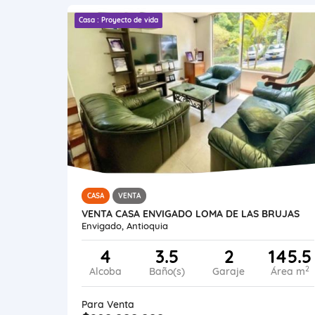
Casa : Proyecto de vida
CASA
VENTA
VENTA CASA ENVIGADO LOMA DE LAS BRUJAS
Envigado, Antioquia
4
3.5
2
145.5
2
Alcoba
Baño(s)
Garaje
Área m
Para Venta