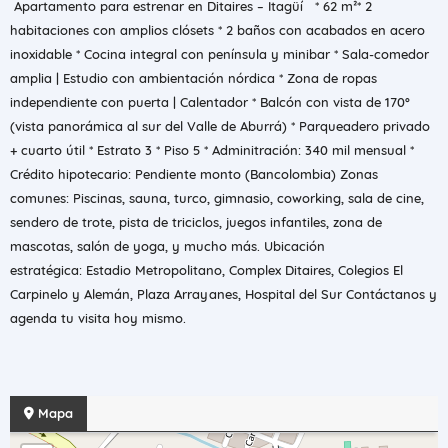
️ Apartamento para estrenar en Ditaires – Itagüí * 62 m²* 2
habitaciones con amplios clósets * 2 baños con acabados en acero
inoxidable * Cocina integral con península y minibar * Sala-comedor
amplia | Estudio con ambientación nórdica * Zona de ropas
independiente con puerta | Calentador * Balcón con vista de 170°
(vista panorámica al sur del Valle de Aburrá) * Parqueadero privado
+ cuarto útil * Estrato 3 * Piso 5 * Adminitración: 340 mil mensual *
Crédito hipotecario: Pendiente monto (Bancolombia) Zonas
comunes: Piscinas, sauna, turco, gimnasio, coworking, sala de cine,
sendero de trote, pista de triciclos, juegos infantiles, zona de
mascotas, salón de yoga, y mucho más. Ubicación
estratégica: Estadio Metropolitano, Complex Ditaires, Colegios El
Carpinelo y Alemán, Plaza Arrayanes, Hospital del Sur Contáctanos y
agenda tu visita hoy mismo.
Mapa