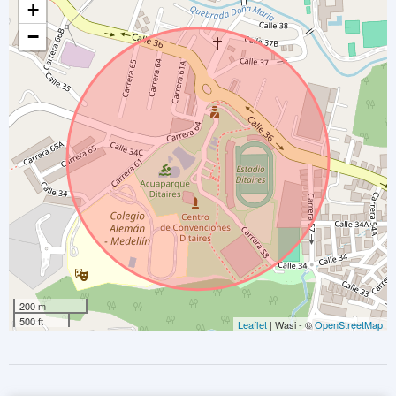
+
−
200 m
500 ft
Leaflet
| Wasi - ©
OpenStreetMap