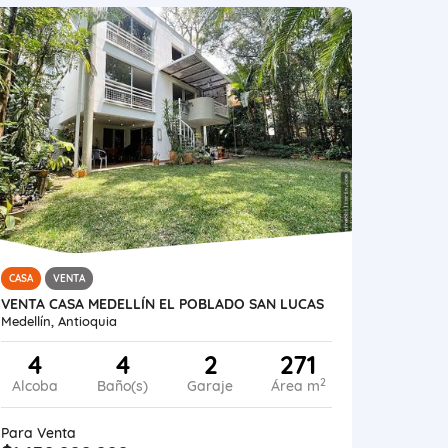
CASA
VENTA
VENTA CASA MEDELLÍN EL POBLADO SAN LUCAS
Medellín, Antioquia
4
4
2
271
2
Alcoba
Baño(s)
Garaje
Área m
Para Venta