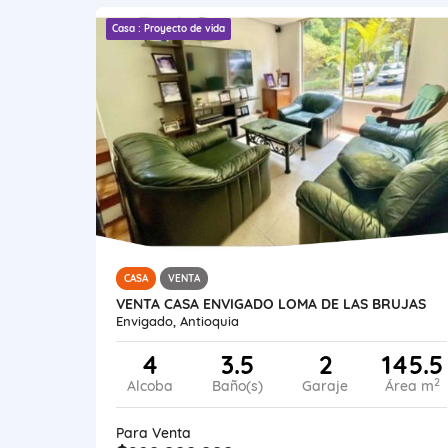
Casa : Proyecto de vida
CASA
VENTA
VENTA CASA ENVIGADO LOMA DE LAS BRUJAS
Envigado, Antioquia
4
3.5
2
145.5
2
Alcoba
Baño(s)
Garaje
Área m
Para Venta