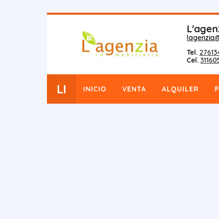
L'agen
lagenzia
Tel.
27613
Cel.
31160
LI
INICIO
VENTA
ALQUILER