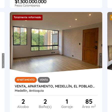
$1.300.000.000
Pesos Colombianos
Totalmente reformado
APARTAMENTO
VENTA
VENTA, APARTAMENTO, MEDELLÍN, EL POBLADO, VIZCAYA
Medellín, Antioquia
2
2
1
85
2
Alcoba
Baño(s)
Garaje
Área m