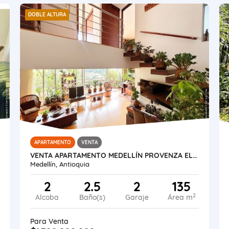
DOBLE ALTURA
APARTAMENTO
VENTA
VENTA APARTAMENTO MEDELLÍN PROVENZA EL POBLADO
Medellín, Antioquia
2
2.5
2
135
2
Alcoba
Baño(s)
Garaje
Área m
Para Venta