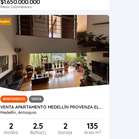
$1.650.000.000
Pesos Colombianos
Duplex
APARTAMENTO
VENTA
VENTA APARTAMENTO MEDELLÍN PROVENZA EL POBLADO
Medellín, Antioquia
2
2.5
2
135
2
Alcoba
Baño(s)
Garaje
Área m