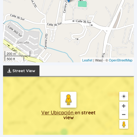
200 m
500 ft
Leaflet
| Wasi - ©
OpenStreetMap
Street View
Ver Ubicación
en
street
view