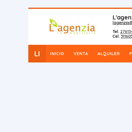
L'agen
lagenzia
Tel.
27613
Cel.
31160
LI
INICIO
VENTA
ALQUILER