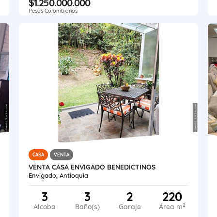
$1.250.000.000
Pesos Colombianos
CASA
VENTA
VENTA CASA ENVIGADO BENEDICTINOS
Envigado, Antioquia
3
3
2
220
2
Alcoba
Baño(s)
Garaje
Área m