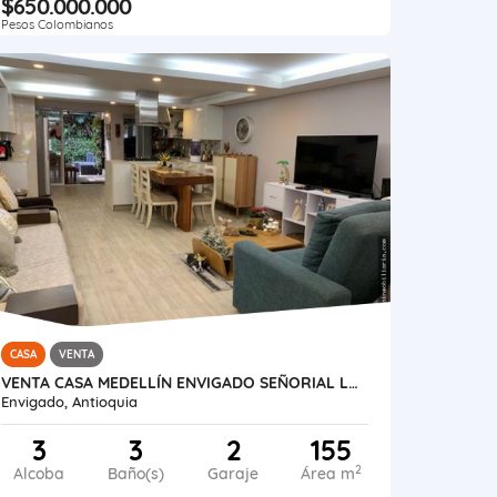
$650.000.000
Pesos Colombianos
CASA
VENTA
VENTA CASA MEDELLÍN ENVIGADO SEÑORIAL LOMA DE LA CUENCA
Envigado, Antioquia
3
3
2
155
2
Alcoba
Baño(s)
Garaje
Área m