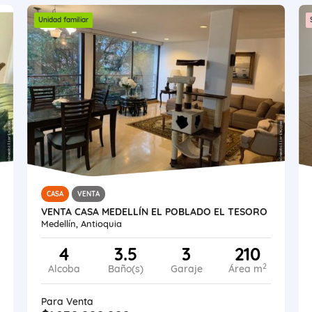
Unidad familiar
CASA
VENTA
VENTA CASA MEDELLÍN EL POBLADO EL TESORO
Medellín, Antioquia
4
3.5
3
210
2
Alcoba
Baño(s)
Garaje
Área m
Para Venta