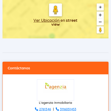
Ver Ubicación
en
street
view
Contáctanos
L'agenzia Inmobiliaria
2761346
|
3116051453