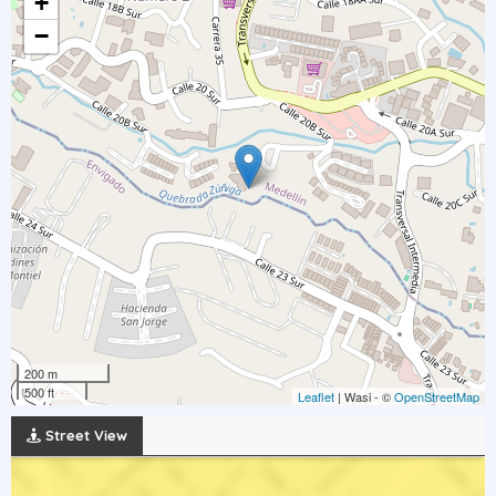
+
−
200 m
500 ft
Leaflet
| Wasi - ©
OpenStreetMap
Street View