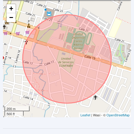
+
−
200 m
500 ft
Leaflet
| Wasi - ©
OpenStreetMap