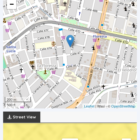
−
200 m
500 ft
Leaflet
| Wasi - ©
OpenStreetMap
Street View