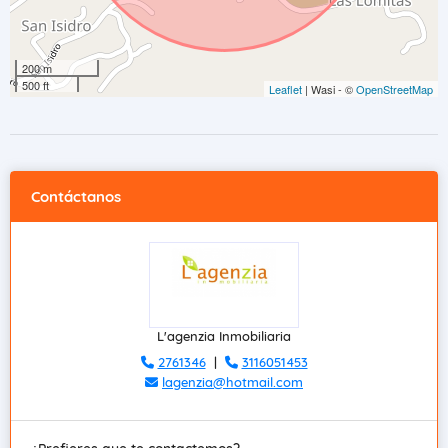
200 m
500 ft
Leaflet
| Wasi - ©
OpenStreetMap
Contáctanos
L'agenzia Inmobiliaria
2761346
|
3116051453
lagenzia@hotmail.com