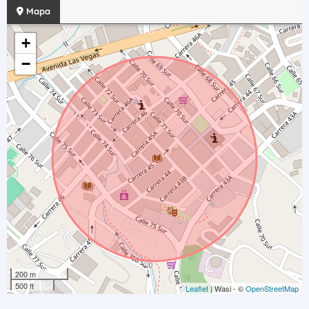
Mapa
+
−
200 m
500 ft
Leaflet
| Wasi - ©
OpenStreetMap