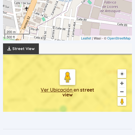
200 m
500 ft
Leaflet
| Wasi - ©
OpenStreetMap
Street View
Ver Ubicación
en
street
view