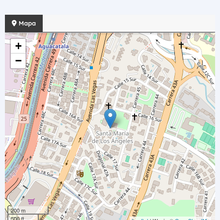
Mapa
+
−
200 m
500 ft