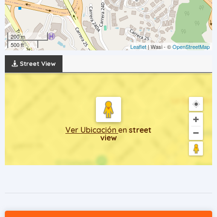
200 m
500 ft
Leaflet
| Wasi - ©
OpenStreetMap
Street View
Ver Ubicación
en
street
view