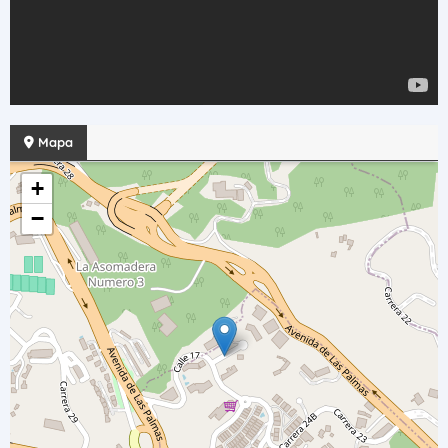
Mapa
+
−