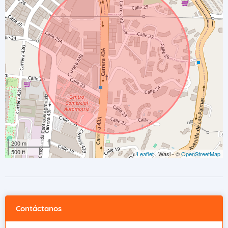
200 m
500 ft
Leaflet
| Wasi - ©
OpenStreetMap
Contáctanos