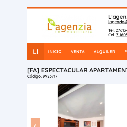
L'agen
lagenzia
Tel.
27613
Cel.
31160
LI
INICIO
VENTA
ALQUILER
[FA] ESPECTACULAR APARTAMEN
Código.
9923717