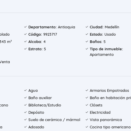
Departamento:
Antioquia
Ciudad:
Medellín
blado
Código:
9923717
Estado:
Usado
343 m²
Alcoba:
4
Baños:
5
Estrato:
5
Tipo de inmueble:
Apartamento
Venta
Agua
Armarios Empotrados
Baño auxiliar
Baño en habitación pri
icano
Biblioteca/Estudio
Clósets
Depósito
Electricidad
Suelo de cerámica / mármol
Vista panorámica
ía
Adosado
Cocina tipo americano