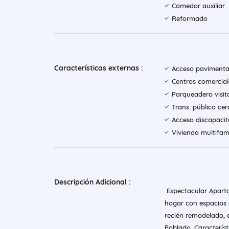
Comedor auxiliar
Reformado
Características externas :
Acceso paviment
Centros comercial
Parqueadero visit
Trans. público ce
Acceso discapaci
Vivienda multifami
Descripción Adicional :
️ Espectacular Apart
hogar con espacios 
recién remodelado, e
Poblado. Caracterís