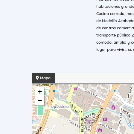
habitaciones grande
Cocina cerrada, mod
de Medellín Acabado
de centros comercial
transporte público Z
cómodo, amplio y co
lugar para vivir… es
Mapa
+
−