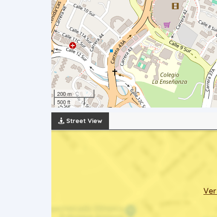
200 m
500 ft
Street View
Ver