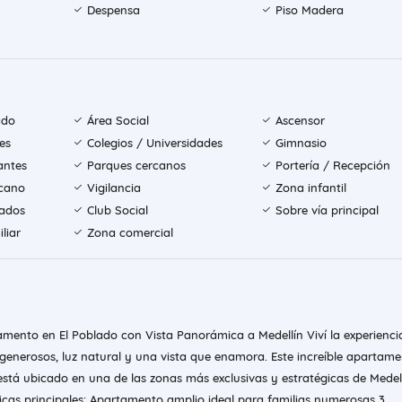
Despensa
Piso Madera
ado
Área Social
Ascensor
es
Colegios / Universidades
Gimnasio
antes
Parques cercanos
Portería / Recepción
rcano
Vigilancia
Zona infantil
tados
Club Social
Sobre vía principal
liar
Zona comercial
amento en El Poblado con Vista Panorámica a Medellín Viví la experienci
generosos, luz natural y una vista que enamora. Este increíble apartame
stá ubicado en una de las zonas más exclusivas y estratégicas de Medellí
ticas principales: Apartamento amplio ideal para familias numerosas 3