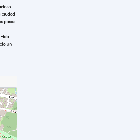
acioso
a ciudad
os pasos
 vida
olo un