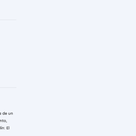
a de un
nto,
n: El