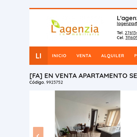
L'agen
lagenzia
Tel.
27613
Cel.
31160
LI
INICIO
VENTA
ALQUILER
[FA] EN VENTA APARTAMENTO S
Código.
9923752