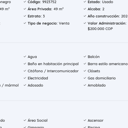
onegro
Código:
9923752
Estado:
Usado
49 m²
Área Privada:
49 m²
Alcoba:
2
Estrato:
3
Año construcción:
202
:
Tipo de negocio:
Venta
Valor Administración:
$200.000 COP
Agua
Balcón
Baño en habitación principal
Barra estilo americano
Citófono / Intercomunicador
Clósets
Electricidad
Gas domiciliario
a / mármol
Adosado
Amoblado
ado
Área Social
Ascensor
a
Gimnasio
Piscina