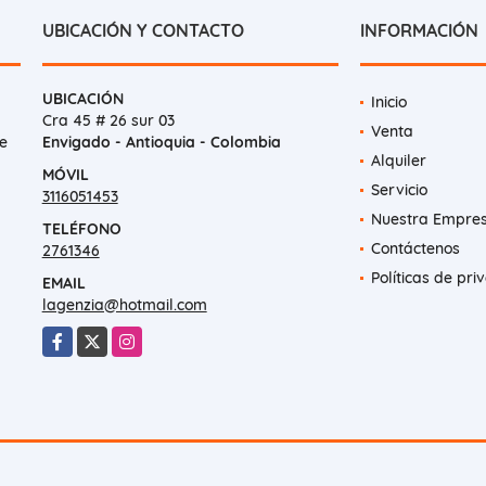
UBICACIÓN Y CONTACTO
INFORMACIÓN
UBICACIÓN
Inicio
Cra 45 # 26 sur 03
Venta
e
Envigado - Antioquia - Colombia
Alquiler
MÓVIL
Servicio
3116051453
Nuestra Empre
TELÉFONO
Contáctenos
2761346
Políticas de pri
EMAIL
lagenzia@hotmail.com
Facebook
X
Instagram