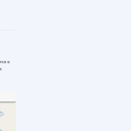
erca a
a.