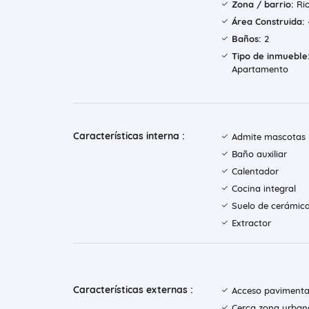
Zona / barrio:
Ri
Área Construida:
Baños:
2
Tipo de inmueble
Apartamento
Características interna :
Admite mascotas
Baño auxiliar
Calentador
Cocina integral
Suelo de cerámic
Extractor
Características externas :
Acceso paviment
Cerca zona urban