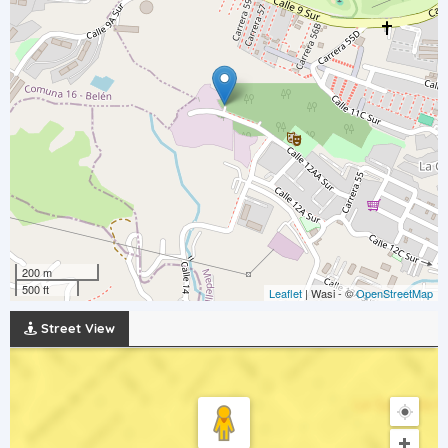
200 m
500 ft
Leaflet
| Wasi - ©
OpenStreetMap
Street View