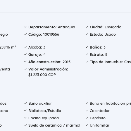
Departamento:
Antioquia
Ciudad:
Envigado
egio
Código:
10019556
Estado:
Usado
259.16 m²
Alcoba:
3
Baños:
3
Garaje:
4
Estrato:
5
Año construcción:
2015
Tipo de inmueble:
Cas
Venta
Valor Administración:
$1.223.000 COP
ados
Baño auxiliar
Baño en habitación pri
icano
Biblioteca/Estudio
Calentador
Cocina equipada
Depósito
o
Suelo de cerámica / mármol
Unifamiliar