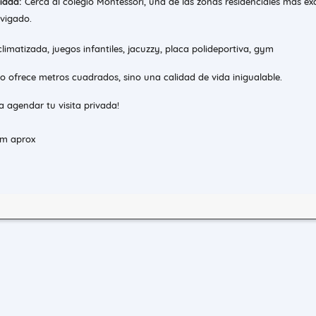
iada:
Cerca al colegio Montessori, una de las zonas residenciales más ex
nvigado.
limatizada, juegos infantiles, jacuzzy, placa polideportiva, gym
o ofrece metros cuadrados, sino una calidad de vida inigualable.
 agendar tu visita privada!
mm aprox