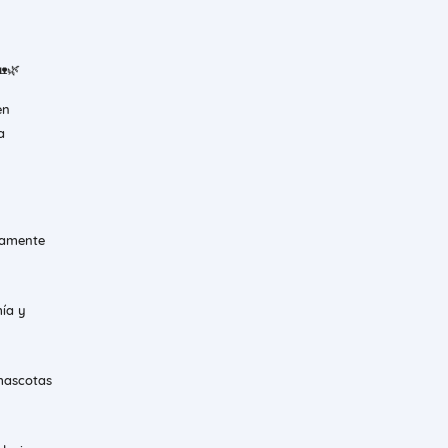
🏡🌿
en
a
tamente
ía y
 mascotas