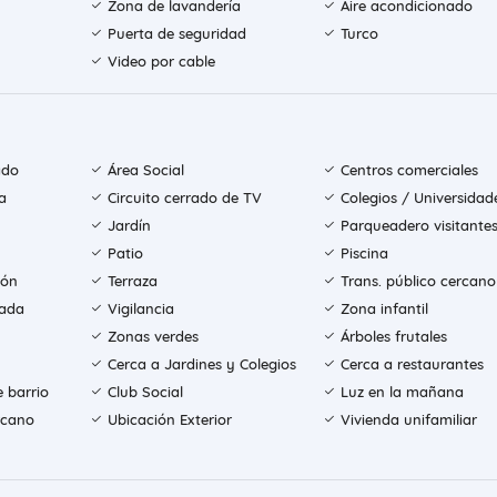
Zona de lavandería
Aire acondicionado
Puerta de seguridad
Turco
Video por cable
ado
Área Social
Centros comerciales
a
Circuito cerrado de TV
Colegios / Universidad
Jardín
Parqueadero visitante
Patio
Piscina
ión
Terraza
Trans. público cercano
rada
Vigilancia
Zona infantil
Zonas verdes
Árboles frutales
Cerca a Jardines y Colegios
Cerca a restaurantes
e barrio
Club Social
Luz en la mañana
rcano
Ubicación Exterior
Vivienda unifamiliar