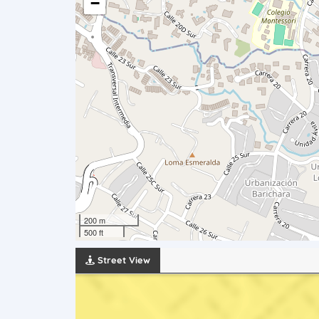
−
200 m
500 ft
Street View