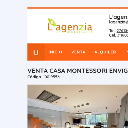
L'agen
lagenzia
Tel.
27613
Cel.
31160
LI
INICIO
VENTA
ALQUILER
VENTA CASA MONTESSORI ENVIG
Código.
10019556