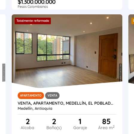
$1.300.000.000
Pesos Colombianos
Totalmente reformado
APARTAMENTO
VENTA
VENTA, APARTAMENTO, MEDELLÍN, EL POBLADO, VIZCAYA
Medellín, Antioquia
2
2
1
85
2
Alcoba
Baño(s)
Garaje
Área m