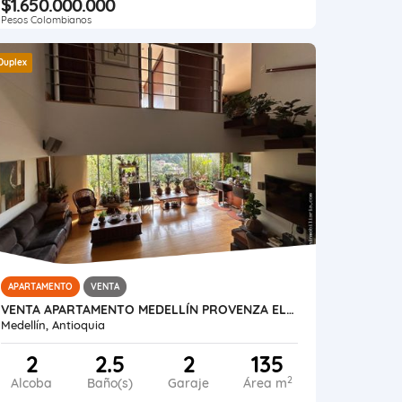
$1.650.000.000
Pesos Colombianos
Duplex
APARTAMENTO
VENTA
VENTA APARTAMENTO MEDELLÍN PROVENZA EL POBLADO
Medellín, Antioquia
2
2.5
2
135
2
Alcoba
Baño(s)
Garaje
Área m