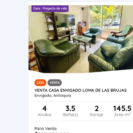
Casa : Proyecto de vida
CASA
VENTA
VENTA CASA ENVIGADO LOMA DE LAS BRUJAS
Envigado, Antioquia
4
3.5
2
145.5
2
Alcoba
Baño(s)
Garaje
Área m
Para Venta