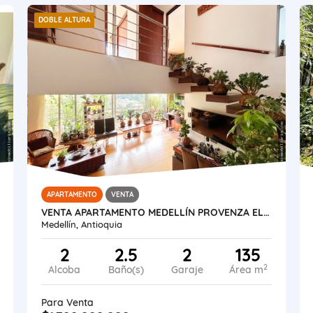
DOBLE ALTURA
APARTAMENTO
VENTA
VENTA APARTAMENTO MEDELLÍN PROVENZA EL POBLADO
Medellín, Antioquia
2
2.5
2
135
2
Alcoba
Baño(s)
Garaje
Área m
Para Venta