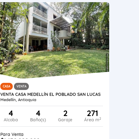
CASA
VENTA
VENTA CASA MEDELLÍN EL POBLADO SAN LUCAS
Medellín, Antioquia
4
4
2
271
2
Alcoba
Baño(s)
Garaje
Área m
Para Venta