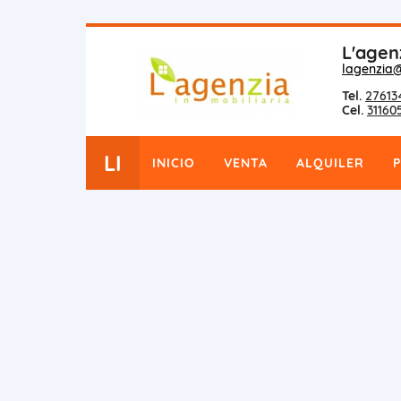
L'agen
lagenzia
Tel.
27613
Cel.
31160
LI
INICIO
VENTA
ALQUILER