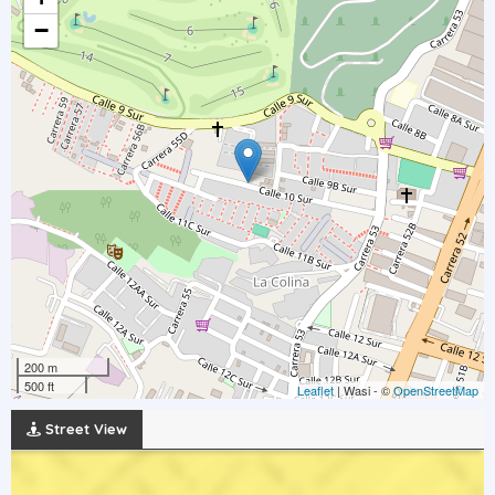
−
200 m
500 ft
Leaflet
| Wasi - ©
OpenStreetMap
Street View