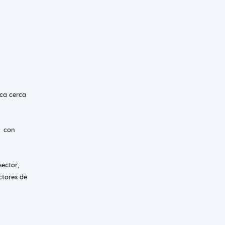
ica cerca
a con
sector,
ctores de