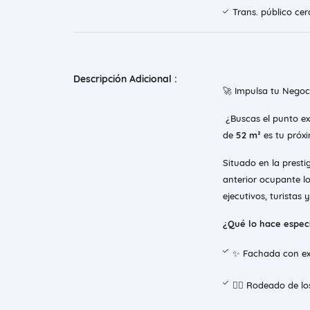
Trans. público ce
Descripción Adicional :
🚀 Impulsa tu Negoci
¿Buscas el punto exa
de
52 m²
es tu próxi
Situado en la presti
anterior ocupante l
ejecutivos, turistas 
¿Qué lo hace espec
✨ Fachada con exc
🚶‍♂️ Rodeado de l