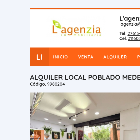
L'agen
lagenzia
Tel.
27613
Cel.
31160
LI
INICIO
VENTA
ALQUILER
ALQUILER LOCAL POBLADO MEDEL
Código.
9980204