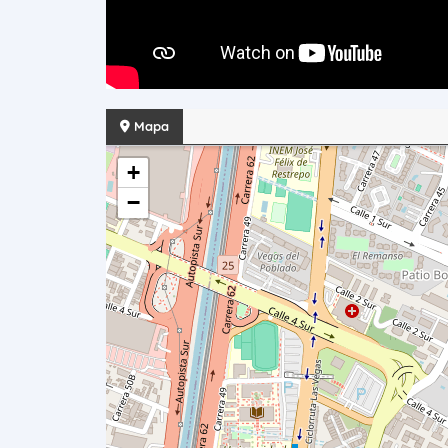
Mapa
+
−