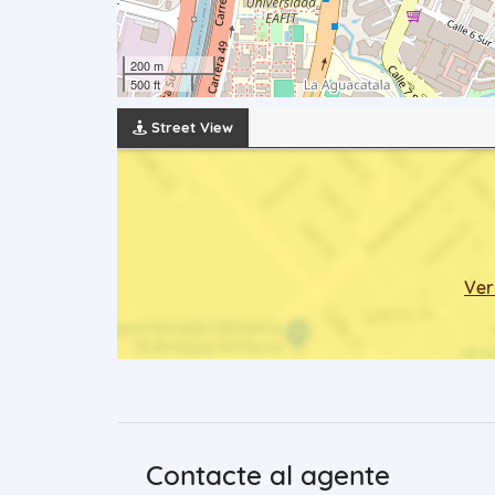
200 m
500 ft
Street View
Ver
Contacte al agente