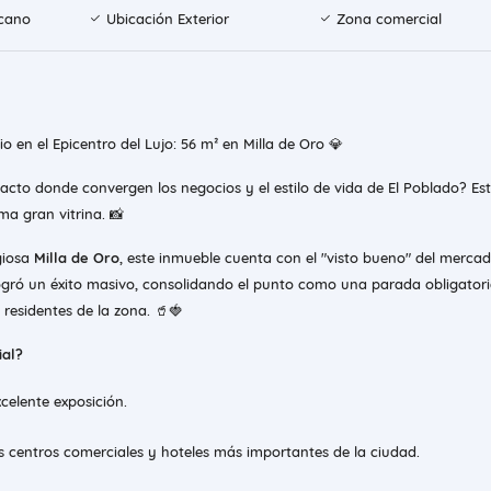
rcano
Ubicación Exterior
Zona comercial
o en el Epicentro del Lujo: 56 m² en Milla de Oro 💎
cto donde convergen los negocios y el estilo de vida de El Poblado? Est
ma gran vitrina. 📸
giosa
Milla de Oro
, este inmueble cuenta con el "visto bueno" del mercad
ogró un éxito masivo, consolidando el punto como una parada obligator
y residentes de la zona. 🥤🍓
ial?
elente exposición.
os centros comerciales y hoteles más importantes de la ciudad.