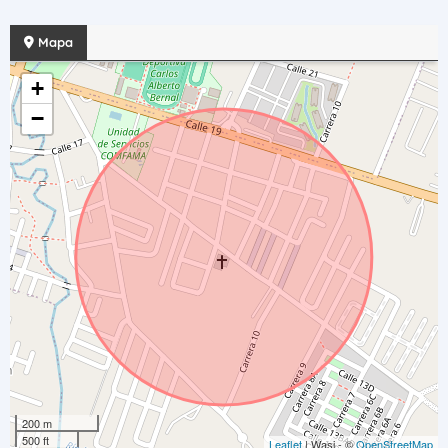
Mapa
+
−
200 m
500 ft
Leaflet
| Wasi - ©
OpenStreetMap