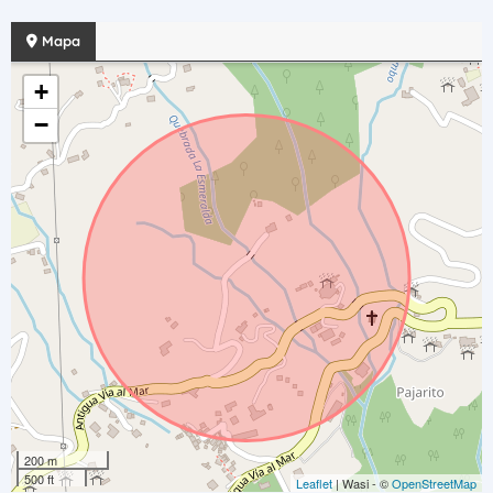
Mapa
+
−
200 m
500 ft
Leaflet
| Wasi - ©
OpenStreetMap