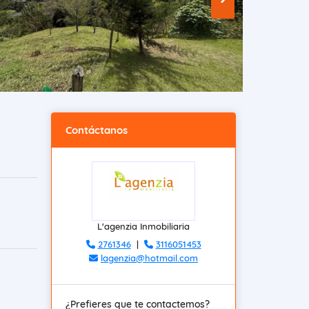
Contáctanos
L'agenzia Inmobiliaria
2761346
|
3116051453
lagenzia@hotmail.com
¿Prefieres que te contactemos?