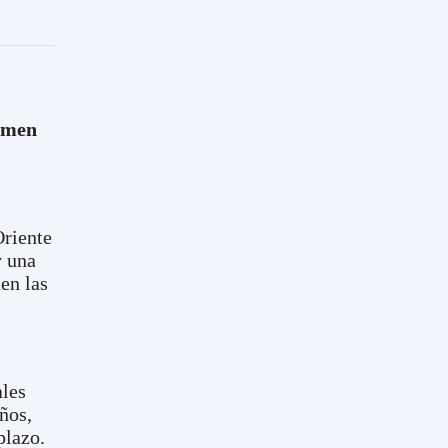
armen
Oriente
y una
en las
ales
eños,
plazo.