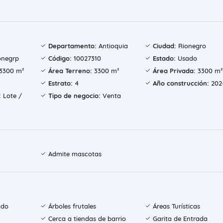
Departamento:
Antioquia
Ciudad:
Rionegro
onegrp
Código:
10027310
Estado:
Usado
3300 m²
Área Terreno:
3300 m²
Área Privada:
3300 m²
Estrato:
4
Año construcción:
202
:
Lote /
Tipo de negocio:
Venta
Admite mascotas
ado
Árboles frutales
Áreas Turísticas
Cerca a tiendas de barrio
Garita de Entrada