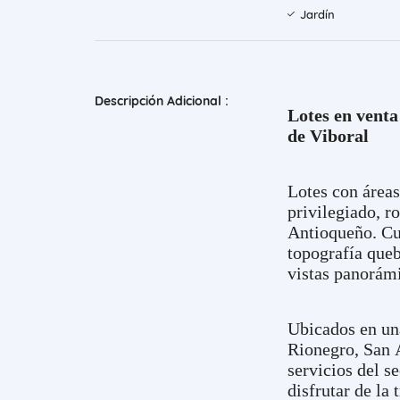
Jardín
Descripción Adicional :
Lotes en venta
de Viboral
Lotes con área
privilegiado, r
Antioqueño. C
topografía queb
vistas panorám
Ubicados en una
Rionegro, San A
servicios del se
disfrutar de la