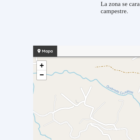
La zona se cara
campestre.
Mapa
+
−