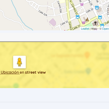
Leaflet
| Wasi - ©
Open
 Ubicación
en
street view