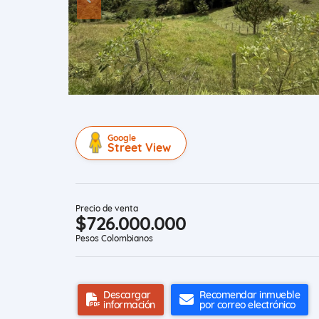
Google
Street View
Precio de venta
$726.000.000
Pesos Colombianos
Descargar
Recomendar inmueble
información
por correo electrónico