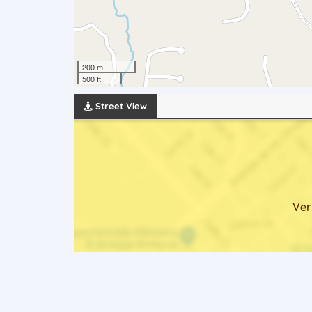
200 m
500 ft
Street View
Ver