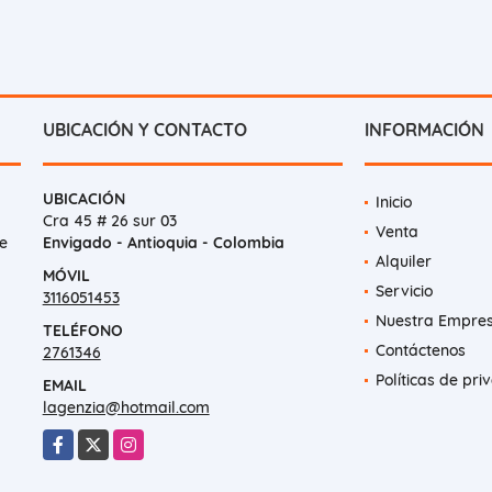
UBICACIÓN Y CONTACTO
INFORMACIÓN
UBICACIÓN
Inicio
Cra 45 # 26 sur 03
Venta
e
Envigado - Antioquia - Colombia
Alquiler
MÓVIL
Servicio
3116051453
Nuestra Empre
TELÉFONO
Contáctenos
2761346
Políticas de pri
EMAIL
lagenzia@hotmail.com
Facebook
X
Instagram