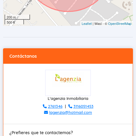
200 m
500 ft
Leaflet
| Wasi - ©
OpenStreetMap
Contáctanos
L'agenzia Inmobiliaria
2761346
|
3116051453
lagenzia@hotmail.com
¿Prefieres que te contactemos?